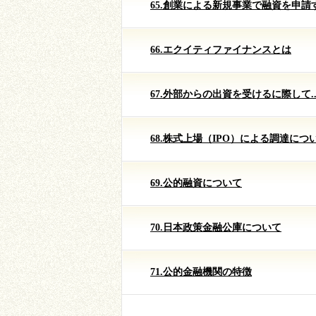
65.創業による新規事業で融資を申請
66.エクイティファイナンスとは
67.外部からの出資を受けるに際して..
68.株式上場（IPO）による調達につ
69.公的融資について
70.日本政策金融公庫について
71.公的金融機関の特徴