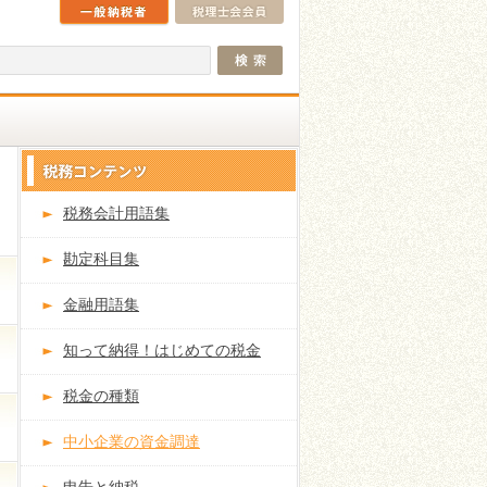
税務会計用語集
勘定科目集
金融用語集
知って納得！はじめての税金
税金の種類
中小企業の資金調達