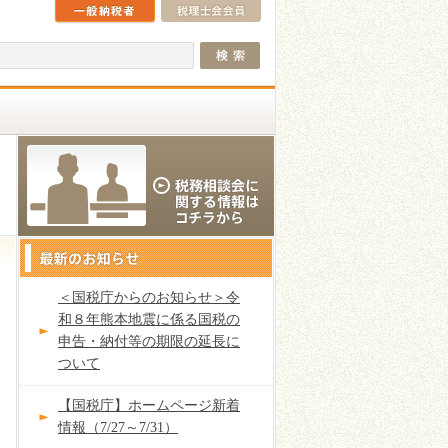
＜国税庁からのお知らせ＞令
和８年熊本地震に係る国税の
申告・納付等の期限の延長に
ついて
【国税庁】ホームページ新着
情報（7/27～7/31）