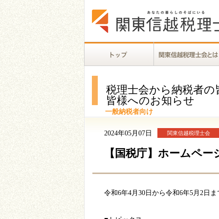
税理士会から納税者の
皆様へのお知らせ
一般納税者向け
2024年05月07日
関東信越税理士会
【国税庁】ホームページ新
令和
6
年
4
月
30
日から令和
6
年
5
月
2
日ま