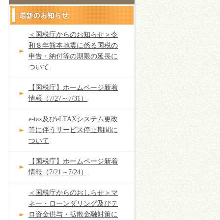
＜国税庁からのお知らせ＞令
和８年熊本地震に係る国税の
申告・納付等の期限の延長に
ついて
【国税庁】ホームページ新着
情報（7/27～7/31）
e-tax及びeLTAXシステム更改
等に伴うサービス停止期間に
ついて
【国税庁】ホームページ新着
情報（7/21～7/24）
＜国税庁からのおしらせ＞マ
ネー・ローンダリング及びテ
ロ資金供与・拡散金融対策に