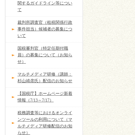
関するガイドライン等につい
て
裁判所調査官（租税関係行政
事件担当）候補者の募集につ
いて
国税審判官（特定任期付職
員）の募集について（お知ら
せ）
マルチメディア研修（講師：
杉山靖彦氏）配信のお知らせ
【国税庁】ホームページ新着
情報（7/13～7/17）
税務調査等におけるオンライ
ンツールの利用について（マ
ルチメディア研修配信のお知
らせ）