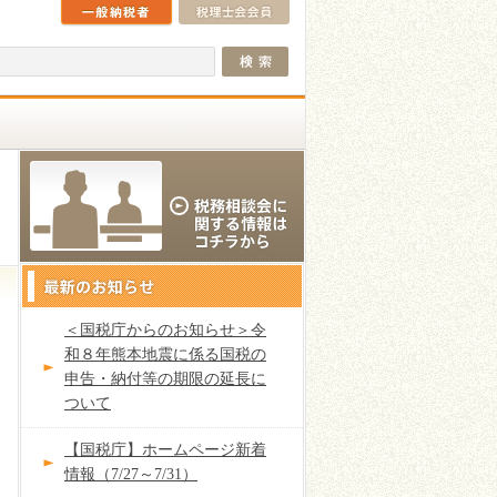
＜国税庁からのお知らせ＞令
和８年熊本地震に係る国税の
申告・納付等の期限の延長に
ついて
【国税庁】ホームページ新着
情報（7/27～7/31）