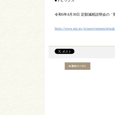
■トピックス
令和
6
年
4
月
30
日
定額減税説明会の「
https://www.nta.go.jp/users/gensen/teiga