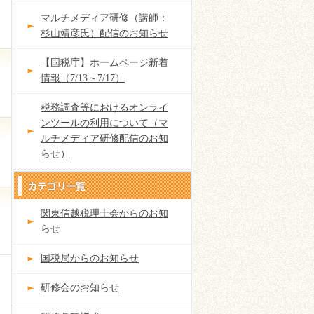
マルチメディア研修（講師：
杉山靖彦氏）配信のお知らせ
【国税庁】ホームページ新着
情報（7/13～7/17）
税務調査等におけるオンライ
ンツールの利用について（マ
ルチメディア研修配信のお知
らせ）
関東信越税理士会からのお知
らせ
国税局からのお知らせ
研修会のお知らせ