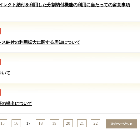
ダイレクト納付を利用した分割納付機能の利用に当たっての留意事項
レス納付の利用拡大に関する周知について
ついて
等の提出について
15
16
17
18
19
20
21
22