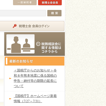
＜国税庁からのお知らせ＞令
和８年熊本地震に係る国税の
申告・納付等の期限の延長に
ついて
【国税庁】ホームページ新着
情報（7/27～7/31）