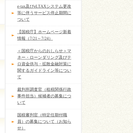
e-tax及びeLTAXシステム更改
等に伴うサービス停止期間に
ついて
【国税庁】ホームページ新着
情報（7/21～7/24）
＜国税庁からのおしらせ＞マ
ネー・ローンダリング及びテ
ロ資金供与・拡散金融対策に
関するガイドライン等につい
て
裁判所調査官（租税関係行政
事件担当）候補者の募集につ
いて
国税審判官（特定任期付職
員）の募集について（お知ら
せ）